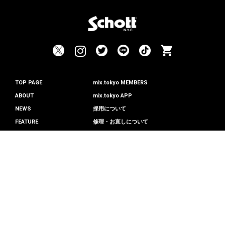
TOP PAGE
mix.tokyo MEMBERS
ABOUT
mix.tokyo APP
NEWS
採用について
FEATURE
修理・お直しについて
NEW ARRIVAL
PRIVACY POLICY
STYLING
STORE
MAINTENANCE
COLLECTION
COPYRIGHT(C)Schott NYC ALL RIGHT RESERVED.