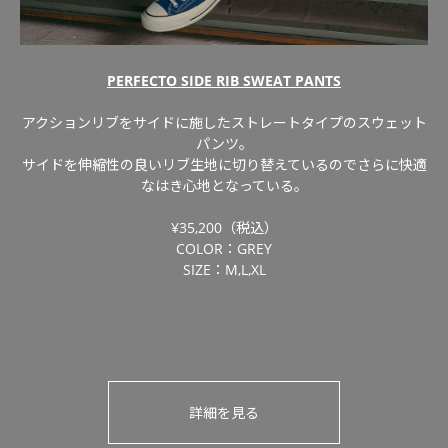
PERFECTO SIDE RIB SWEAT PANTS
アクションリブをサイドに施したストレートタイプのスウェット
パンツ。
サイドを伸縮性の良いリブ生地に切り替えているのでさらに快適
なはき心地となっている。
¥35,200（税込）
COLOR：GREY
SIZE：M,L,XL
詳細を見る