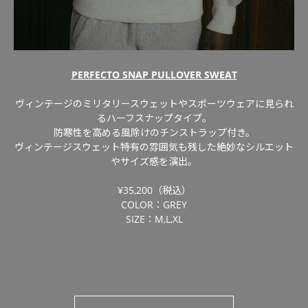
PERFECTO SNAP PULLOVER SWEAT
ヴィンテージのミリタリースウェットやスポーツウェアに見られ
るハーフスナップタイプ。
防寒性を高める風除けのチンストラップ付き。
ヴィンテージスウェット特有の雰囲気も残した絶妙なシルエット
やサイズ感を演出。
¥35,200（税込）
COLOR：GREY
SIZE：M,L,XL