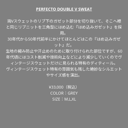
PERFECTO DOUBLE V SWEAT
両Vスウェットのリブ下のガゼット部分を切り抜いて、そこへ襟
と同じリブニットを三角型にはめ込む『はめ込みガゼット』を採
用。
30年代から50年代前半にかけてほとんどはこの『はめ込みガゼ
ット』だ。
生地の縮み防止や汗止めのために取り付けられた部位ですが、60
年代頃にはコスト削減や技術向上などにより減少していくのでヴ
ィンテージスウェットだけに見られる特有のディティール。
ヴィンテージスウェット特有の雰囲気も残した絶妙なシルエット
やサイズ感を演出。
¥33,000（税込）
COLOR：GREY
SIZE：M,L,XL