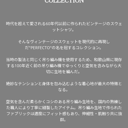
COLLECTION
時代を超えて愛される60年代以前に作られたビンテージのスウェ
ットシャツ。
そんなヴィンテージのスウェットを現代的に再現し
だ"PERFECTO"の名を冠するコレクション。
当時の製法と同じく吊り編み機を使用するため、和歌山県に現存
する100年近く前の吊り編み機でゆっくりと空気を含みながら大
切に生地を編んだ。
絶妙なテンションと身体を包み込むような着心地が最大の特徴と
なる。
空気を含んだ柔らかくコシのある吊り編み生地を、国内の熟練し
た職人により丁寧に縫製したアイテム。吊り編み生地で作られた
ファブリックは適度にフィット感もあり、伸縮性・肌触り共に抜
群。